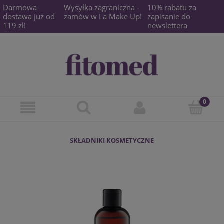
Darmowa
Wysyłka zagraniczna -
10% rabatu za
dostawa już od
zamów w La Make Up!
zapisanie do
119 zł!
newslettera
SKŁADNIKI KOSMETYCZNE