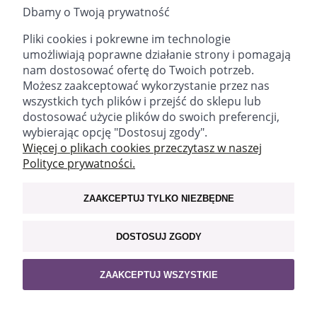
włosy są grubsze, dłuższe i zdrowsze!
Dowiedz się o niej
Dbamy o Twoją prywatność
więcej
Pliki cookies i pokrewne im technologie
oleje
– w naszej ofercie nie zabraknie także oleju
umożliwiają poprawne działanie strony i pomagają
nierafinowanego z pestek malin, oleju z awokado i
nam dostosować ofertę do Twoich potrzeb.
słodkich migdałów! Świetnie spełnią swoją rolę w
Możesz zaakceptować wykorzystanie przez nas
olejowaniu włosów, ich odżywieniu i regeneracji!
wszystkich tych plików i przejść do sklepu lub
dostosować użycie plików do swoich preferencji,
wybierając opcję "Dostosuj zgody".
email:
sklep@fitomed.pl
tel:
+48 730 757 750 (9.00-17.00)
Więcej o plikach cookies przeczytasz w naszej
Polityce prywatności.
Znajdź nas:
ZAAKCEPTUJ TYLKO NIEZBĘDNE
WAŻNE INFORMACJE
DOSTOSUJ ZGODY
MOJE KONTO
ZAAKCEPTUJ WSZYSTKIE
POLECAMY