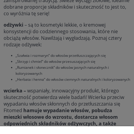
zainspirowanej tradycją. Świeże wyciągi ziołowe, idealnie
dobrane proporcje składników i skuteczność to jest to,
co wyróżnia tę serię!
odżywki
– są to kosmetyki lekkie, o kremowej
konsystencji do codziennego stosowania, które nie
obciążą włosów. Nawilżają i wygładzają. Poznaj cztery
rodzaje odżywek:
„Szałwia i rozmaryn” do włosów przetłuszczających się
„Skrzyp i chmiel” do włosów przesuszających się
„Rumianek i słonecznik” do włosów jasnych naturalnych i
koloryzowanych
„Herbata i henna” do włosów ciemnych naturalnych i koloryzowanych
wcierka –
wspaniały, innowacyjny produkt, którego
skuteczność potwierdza wiele badań! Wcierka przeciw
wypadaniu włosów skłonnych do przetłuszczania się
Fitomed
hamuje wypadanie włosów, pobudza
mieszki włosowe do wzrostu, dostarcza włosom
odpowiednich składników odżywczych, a także
hamuje przetłuszczanie się skóry głowy!
Sprawia, że