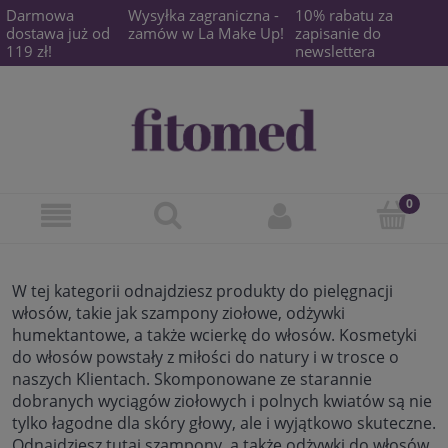
Darmowa
Wysyłka zagraniczna -
10% rabatu za
dostawa już od
zamów w La Make Up!
zapisanie do
119 zł!
newslettera
W tej kategorii odnajdziesz produkty do pielęgnacji
włosów, takie jak szampony ziołowe, odżywki
humektantowe, a także wcierkę do włosów. Kosmetyki
do włosów powstały z miłości do natury i w trosce o
naszych Klientach. Skomponowane ze starannie
dobranych wyciągów ziołowych i polnych kwiatów są nie
tylko łagodne dla skóry głowy, ale i wyjątkowo skuteczne.
Odnajdziesz tutaj szampony, a także odżywki do włosów