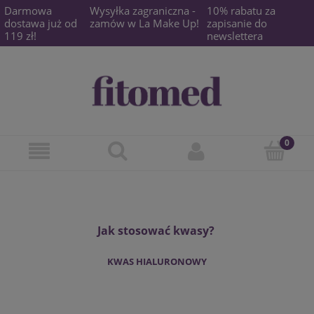
Darmowa
Wysyłka zagraniczna -
10% rabatu za
dostawa już od
zamów w La Make Up!
zapisanie do
119 zł!
newslettera
Jak stosować kwasy?
KWAS HIALURONOWY