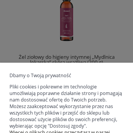
Żel ziołowy do higieny intymnej „Mydlnica
lekarska” skóra wrażliwa (200 g)
Producent:
Fitomed Sp. z o.o.
Dbamy o Twoją prywatność
27,90 zł
Pliki cookies i pokrewne im technologie
umożliwiają poprawne działanie strony i pomagają
DO KOSZYKA
nam dostosować ofertę do Twoich potrzeb.
Możesz zaakceptować wykorzystanie przez nas
wszystkich tych plików i przejść do sklepu lub
dostosować użycie plików do swoich preferencji,
wybierając opcję "Dostosuj zgody".
email:
sklep@fitomed.pl
tel:
+48 730 757 750 (9.00-17.00)
Więcej o plikach cookies przeczytasz w naszej