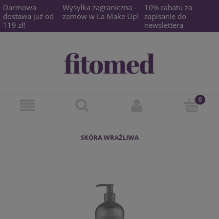
Darmowa
Wysyłka zagraniczna -
10% rabatu za
dostawa już od
zamów w La Make Up!
zapisanie do
119 zł!
newslettera
SKÓRA WRAŻLIWA