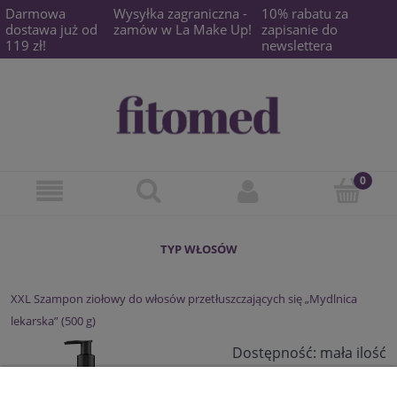
Darmowa
Wysyłka zagraniczna -
10% rabatu za
dostawa już od
zamów w La Make Up!
zapisanie do
119 zł!
newslettera
TYP WŁOSÓW
XXL Szampon ziołowy do włosów przetłuszczających się „Mydlnica
lekarska” (500 g)
Dostępność:
mała ilość
43,00 zł