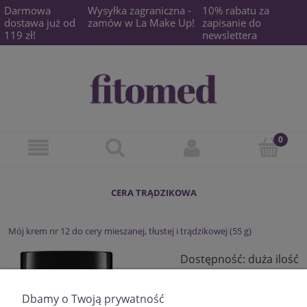
Darmowa
Wysyłka zagraniczna -
10% rabatu za
dostawa już od
zamów w La Make Up!
zapisanie do
119 zł!
newslettera
CERA TRĄDZIKOWA
Mój krem nr 12 do cery mieszanej, tłustej i trądzikowej (55 g)
Dostępność:
duża ilość
31,90 zł
Dbamy o Twoją prywatność