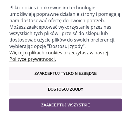
DO KOSZYKA
Pliki cookies i pokrewne im technologie
umożliwiają poprawne działanie strony i pomagają
nam dostosować ofertę do Twoich potrzeb.
Możesz zaakceptować wykorzystanie przez nas
wszystkich tych plików i przejść do sklepu lub
dostosować użycie plików do swoich preferencji,
wybierając opcję "Dostosuj zgody".
email:
sklep@fitomed.pl
tel:
+48 730 757 750 (9.00-17.00)
Więcej o plikach cookies przeczytasz w naszej
Polityce prywatności.
Znajdź nas:
ZAAKCEPTUJ TYLKO NIEZBĘDNE
WAŻNE INFORMACJE
DOSTOSUJ ZGODY
MOJE KONTO
ZAAKCEPTUJ WSZYSTKIE
POLECAMY
POKAŻ PEŁNĄ WERSJĘ STRONY