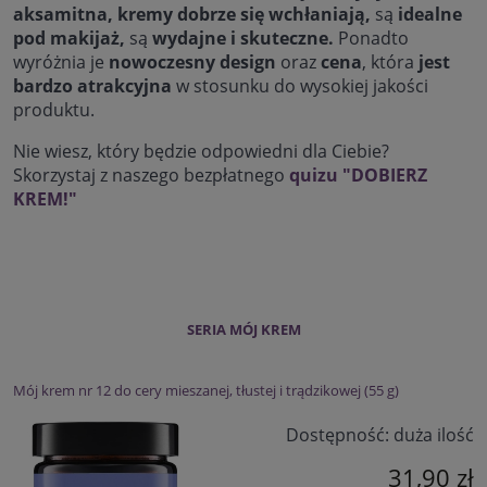
aksamitna, kremy dobrze się wchłaniają,
są
idealne
pod makijaż,
są
wydajne i skuteczne.
Ponadto
wyróżnia je
nowoczesny design
oraz
cena
, która
jest
bardzo atrakcyjna
w stosunku do wysokiej jakości
produktu.
Nie wiesz, który będzie odpowiedni dla Ciebie?
Skorzystaj z naszego bezpłatnego
quizu "DOBIERZ
KREM!"
SERIA MÓJ KREM
Mój krem nr 12 do cery mieszanej, tłustej i trądzikowej (55 g)
Dostępność:
duża ilość
31,90 zł