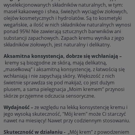
wyselekcjonowanych składników naturalnych, w tym:
maseł kakaowego i shea, świeżych wyciągów ziołowych,
olejów kosmetycznych i hydrolatów. Są to kosmetyki
wegańskie, a ilość w nich składników naturalnych wynosi
ponad 95%! Nie zawierają sztucznych barwników ani
substancji zapachowych. Zapach kremu wynika z jego
składników ziołowych, jest naturalny i delikatny.
Aksamitna konsystencja, dobrze się wchłaniają
–
kremy są biozgodne ze skórą, mają delikatną,
„masełkową” i aksamitną konsystencję, z łatwością się
wchłaniają i nie zapychają skóry. Większość z nich
świetnie sprawdza się pod makijaż, co jest dużym
plusem, a sama pielęgnacja „Moim kremem” przynosi
skórze przyjemne odczucia sensoryczne.
Wydajność –
ze względu na lekką konsystencję kremu i
jego wysoką skuteczność, "Mój krem" może Ci starczyć
nawet na miesięcy! Nawet przy codziennym stosowaniu.
Skuteczność w działaniu -
„Mój krem” z powodzeniem