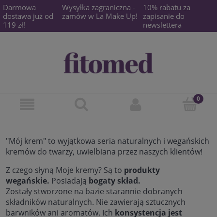
Darmowa
Wysyłka zagraniczna -
10% rabatu za
dostawa już od
zamów w La Make Up!
zapisanie do
119 zł!
newslettera
"Mój krem" to wyjątkowa seria naturalnych i wegańskich
kremów do twarzy, uwielbiana przez naszych klientów!
Z czego słyną Moje kremy? Są to
produkty
wegańskie.
Posiadają
bogaty skład.
Zostały
stworzone
na bazie starannie dobranych
składników naturalnych. Nie zawierają sztucznych
barwników ani aromatów.
Ich
konsystencja jest