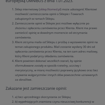
europejską OMNIBUS z dnia 1.01.2023.
Sklep internetowy (
sklep.fitomed.pl
) może udostępnić Klientowi
możliwość zamieszczania opinii o Sklepie i Towarach
zakupionych w ramach Sklepu.
Zamieszczenie opinii w Sklepie jest możliwe wyłącznie po
złożeniu i opłaceniu zamówienia przez Klienta. Klient ma prawo
zamieścić opinię w dowolnym momencie od otrzymania
zamówienia.
Klient otrzyma maila od Sklepu z prośbą o wystawienie opinii na
temat zakupionego produktu. Mail zostanie wysłany 30 dni od
opłacenia zamówienia przez Klienta, na ten sam adres mailowy,
który Klient podał przy składaniu zamówienia.
Klient powinien dokonać wszelkich starań, by opinie
sformułowane zostały w sposób rzetelny, uczciwy i
merytoryczny, w miarę możliwości poprawny językowo oraz bez
używania wulgaryzmów i innych słów powszechnie uznawanych
za obraźliwe.
Zakazane jest zamieszczanie opinii:
a) bez uprzedniego skorzystania ze Sklepu;
b) wypełniających znamiona czynu nieuczciwej konkurencji w