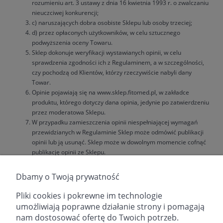
rozumieniu art. 3 ustawy z dnia 16 kwietnia 1993 r. o zwalczaniu
nieuczciwej konkurencji;
c) naruszających dobra osobiste Sklepu lub osoby trzeciej;
d) przez opłaconych użytkowników, w celu sztucznego
podwyższenia oceny Towaru.
Sklep dokonuje weryfikacji wystawianych opinii, w celu
sprawdzenia zgodności ich z Regulaminem, a w szczególności,
czy pochodzą od Klientów, którzy rzeczywiście nabyli dany
Towar.
Opinie pojawiają się na www.sklep.fitomed.pl, w zakładce
produktu, którego dotyczy dana opinia, jedynie po zatwierdzeniu
przez moderatowa Sklepu.
W przypadku zamieszczenia opinii niespełniającej wymagań
przewidzianych w Regulaminie Sklep może odmówić publikacji
opinii lub ją usunąć. Sklep może w dowolnym momencie cofnąć
publikację opinii ze Sklepu.
W przypadku jakichkolwiek wątpliwości Klienta dotyczących
zamieszczonych opinii, Klient może zgłosić Sklepowi prośbę o
Dbamy o Twoją prywatność
weryfikację danej opinii. Po otrzymaniu zgłoszenia od Klienta
Sklep podejmie działania, odpowiednie do posiadanych
Pliki cookies i pokrewne im technologie
możliwości, które będą miały na celu weryfikację zamieszczonej
umożliwiają poprawne działanie strony i pomagają
opinii.
nam dostosować ofertę do Twoich potrzeb.