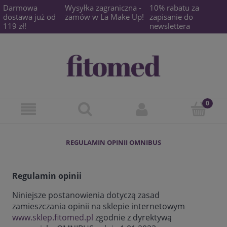
Darmowa
Wysyłka zagraniczna -
10% rabatu za
dostawa już od
zamów w La Make Up!
zapisanie do
119 zł!
newslettera
REGULAMIN OPINII OMNIBUS
Regulamin opinii
Niniejsze postanowienia dotyczą zasad
zamieszczania opinii na sklepie internetowym
www.sklep.fitomed.pl
zgodnie z dyrektywą