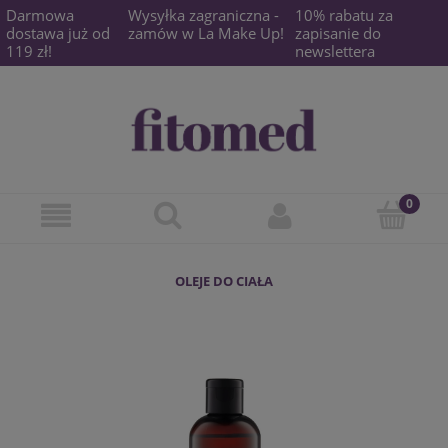
Darmowa
Wysyłka zagraniczna -
10% rabatu za
dostawa już od
zamów w La Make Up!
zapisanie do
119 zł!
newslettera
OLEJE DO CIAŁA