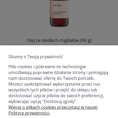
Olej ze słodkich migdałów (90 g)
Producent:
Fitomed Sp. z o.o.
Dbamy o Twoją prywatność
24,99 zł
Pliki cookies i pokrewne im technologie
umożliwiają poprawne działanie strony i pomagają
DO KOSZYKA
nam dostosować ofertę do Twoich potrzeb.
Możesz zaakceptować wykorzystanie przez nas
wszystkich tych plików i przejść do sklepu lub
dostosować użycie plików do swoich preferencji,
wybierając opcję "Dostosuj zgody".
email:
sklep@fitomed.pl
tel:
+48 730 757 750 (9.00-17.00)
Więcej o plikach cookies przeczytasz w naszej
Polityce prywatności.
Znajdź nas: