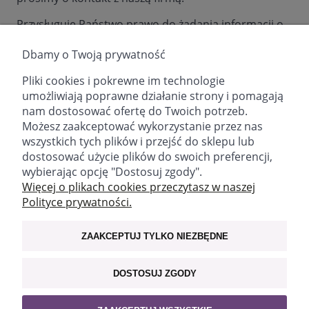
Przysługuje Państwo prawo do żądania informacji o
treści przechowywanych na Państwa temat danych,
jak również prawo do żądania zmiany, zablokowania
Dbamy o Twoją prywatność
lub usunięcia danych, a także prawo do
Pliki cookies i pokrewne im technologie
sprostowania błędów, uzupełnienia lub uaktualnienia
umożliwiają poprawne działanie strony i pomagają
Państwa danych.
nam dostosować ofertę do Twoich potrzeb.
Możesz zaakceptować wykorzystanie przez nas
wszystkich tych plików i przejść do sklepu lub
dostosować użycie plików do swoich preferencji,
wybierając opcję "Dostosuj zgody".
email:
sklep@fitomed.pl
tel:
+48 730 757 750 (9.00-17.00)
Więcej o plikach cookies przeczytasz w naszej
Polityce prywatności.
Znajdź nas:
ZAAKCEPTUJ TYLKO NIEZBĘDNE
WAŻNE INFORMACJE
DOSTOSUJ ZGODY
MOJE KONTO