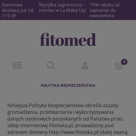
Darmowa
Wysyłka zagraniczna -
10% rabatu za
dostawa już od
zamów w La Make Up!
zapisanie do
119 zł!
newslettera
POLITYKA BEZPIECZEŃSTWA
Niniejsza Polityka bezpieczeństwa określa zasady
gromadzenia, przetwarzania i wykorzystywania
danych osobowych pozyskanych od Państwa przez
sklep internetowy Fitoteka.pl, prowadzony pod
adresem domeny http://www.fitoteka.pl (dalej zwaną