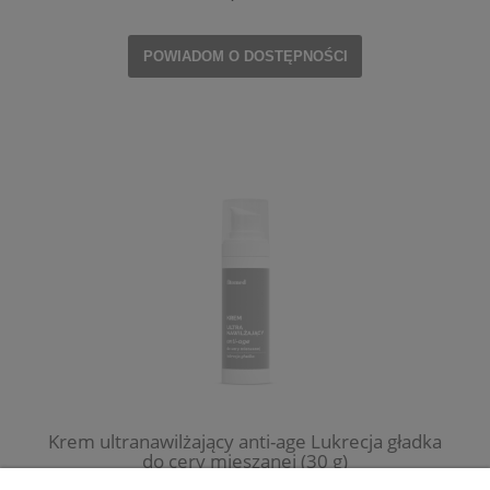
POWIADOM O DOSTĘPNOŚCI
Krem ultranawilżający anti-age Lukrecja gładka
do cery mieszanej (30 g)