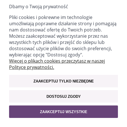
Producent:
Fitomed Sp. z o.o.
Dbamy o Twoją prywatność
35,00 zł
Pliki cookies i pokrewne im technologie
umożliwiają poprawne działanie strony i pomagają
POWIADOM O DOSTĘPNOŚCI
nam dostosować ofertę do Twoich potrzeb.
Możesz zaakceptować wykorzystanie przez nas
wszystkich tych plików i przejść do sklepu lub
dostosować użycie plików do swoich preferencji,
wybierając opcję "Dostosuj zgody".
email:
sklep@fitomed.pl
tel:
+48 730 757 750 (9.00-17.00)
Więcej o plikach cookies przeczytasz w naszej
Polityce prywatności.
Znajdź nas:
ZAAKCEPTUJ TYLKO NIEZBĘDNE
WAŻNE INFORMACJE
DOSTOSUJ ZGODY
MOJE KONTO
ZAAKCEPTUJ WSZYSTKIE
POLECAMY