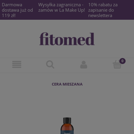
Darmowa
Wysyłka zagraniczna -
10% rabatu za
dostawa już od
zamów w La Make Up!
zapisanie do
119 zł!
newslettera
CERA MIESZANA