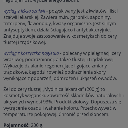
wyciąg z liścia szałwii
- pozyskiwany jest z kwiatów i liści
szałwii lekarskiej. Zawiera m.in. garbniki, saponiny,
triterpeny, flawonoidy, kwasy organiczne. Jest silnym
antyseptykiem, działa ściągająco i antybakteryjnie.
Znajduje swoje zastosowanie w kosmetykach do cery
tłustej i trądzikowej.
wyciąg z koszyczka nagietka
- polecany w pielęgnacji cery
wrażliwej, podrażnionej, a także tłustej i trądzikowej.
Wykazuje działanie regenerujące i gojące zmiany
trądzikowe. Łagodzi również podrażnienia skóry
wynikające z poparzeń, odmrożeń i ukąszeń owadów.
Żel do cery tłustej „Mydlnica lekarska” (200 g) to
kosmetyk wegański. Zawartość składników naturalnych i
aktywnych wynosi 93%. Produkt ziołowy. Dopuszcza się
wytrącenie osadu i wahanie koloru. Przechowywać w
temperaturze pokojowej. Chronić przed słońcem.
Pojemność:
200 g.