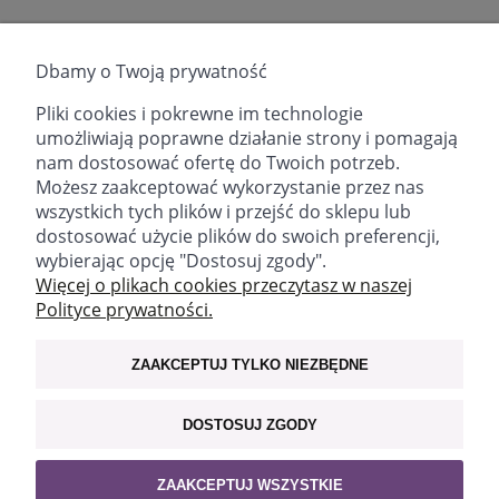
Składniki/Ingredients:
Aqua, Coco-Betaine, Sodium
Cocoyl Isethionate, Glycerin, Lauryl
Dbamy o Twoją prywatność
Glucoside, Saponaria Officinalis Root Extract, Salvia
Officinalis Extract, Calendula Officinalis
Pliki cookies i pokrewne im technologie
Extract, Polyglyceryl-4 Caprate, Citric Acid, Benzyl
umożliwiają poprawne działanie strony i pomagają
Alcohol, Ethylhexylglycerin, Parfum, Sodium Chloride.
nam dostosować ofertę do Twoich potrzeb.
Możesz zaakceptować wykorzystanie przez nas
wszystkich tych plików i przejść do sklepu lub
dostosować użycie plików do swoich preferencji,
wybierając opcję "Dostosuj zgody".
email:
sklep@fitomed.pl
tel:
+48 730 757 750 (9.00-17.00)
Więcej o plikach cookies przeczytasz w naszej
Polityce prywatności.
Znajdź nas:
ZAAKCEPTUJ TYLKO NIEZBĘDNE
WAŻNE INFORMACJE
DOSTOSUJ ZGODY
MOJE KONTO
ZAAKCEPTUJ WSZYSTKIE
POLECAMY