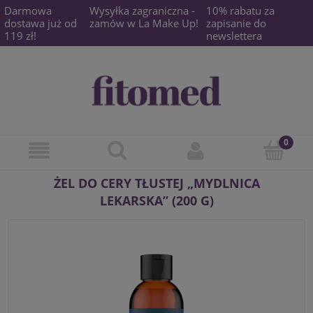
Darmowa
Wysyłka zagraniczna -
10% rabatu za
dostawa już od
zamów w La Make Up!
zapisanie do
119 zł!
newslettera
ŻEL DO CERY TŁUSTEJ „MYDLNICA
LEKARSKA” (200 G)