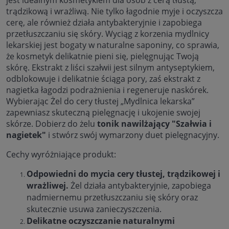
trądzikową i wrażliwą. Nie tylko łagodnie myje i oczyszcza
cerę, ale również działa antybakteryjnie i zapobiega
przetłuszczaniu się skóry. Wyciąg z korzenia mydlnicy
lekarskiej jest bogaty w naturalne saponiny, co sprawia,
że kosmetyk delikatnie pieni się, pielęgnując Twoją
skórę. Ekstrakt z liści szałwii jest silnym antyseptykiem,
odblokowuje i delikatnie ściąga pory, zaś ekstrakt z
nagietka łagodzi podrażnienia i regeneruje naskórek.
Wybierając Żel do cery tłustej „Mydlnica lekarska”
zapewniasz skuteczną pielęgnację i ukojenie swojej
skórze.
Dobierz do żelu
tonik nawilżający "Szałwia i
nagietek"
i stwórz swój wymarzony duet pielęgnacyjny.
Cechy wyróżniające produkt:
Odpowiedni do mycia cery tłustej, trądzikowej i
wrażliwej.
Żel działa antybakteryjnie, zapobiega
nadmiernemu przetłuszczaniu się skóry oraz
skutecznie usuwa zanieczyszczenia.
Delikatne oczyszczanie naturalnymi