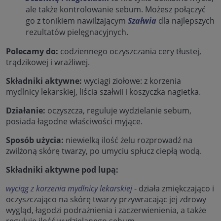
ale także kontrolowanie sebum. Możesz połączyć
go z tonikiem nawilżającym
Szałwia
dla najlepszych
rezultatów pielęgnacyjnych.
Polecamy do:
codziennego oczyszczania cery tłustej,
trądzikowej i wrażliwej.
Składniki aktywne:
wyciągi ziołowe: z korzenia
mydlnicy lekarskiej, liścia szałwii i koszyczka nagietka.
Działanie:
oczyszcza, reguluje wydzielanie sebum,
posiada łagodne właściwości myjące.
Sposób użycia:
niewielką ilość żelu rozprowadź na
zwilżoną skórę twarzy, po umyciu spłucz ciepłą wodą.
Składniki aktywne pod lupą:
wyciąg z korzenia mydlnicy lekarskiej
- działa zmiękczająco i
oczyszczająco na skórę twarzy przywracając jej zdrowy
wygląd, łagodzi podrażnienia i zaczerwienienia, a także
reguluje ilość wydzielanego sebum.