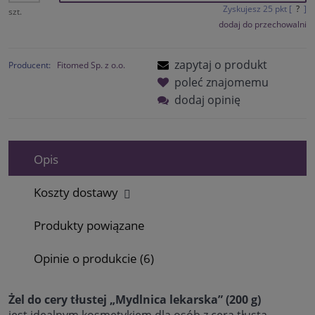
Zyskujesz
25
pkt [
?
]
szt.
dodaj do przechowalni
zapytaj o produkt
Producent:
Fitomed Sp. z o.o.
poleć znajomemu
dodaj opinię
Opis
Koszty dostawy
Cena nie zawiera ewentualnych kosztów płatności
Produkty powiązane
Opinie o produkcie (6)
Żel do cery tłustej „Mydlnica lekarska” (200 g)
jest idealnym kosmetykiem dla osób z cerą tłustą,