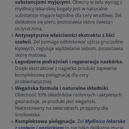
substancjami myjącymi.
Obecny w żelu wyciąg z
mydlnicy lekarskiej bogaty jest w naturalne
substancje myjące łagodne dla cery wrażliwej. Żel
delikatnie się pieni, pozostawia skórę świeżą i
oczyszczoną.
Antyseptyczne właściwości ekstraktu z liści
szałwii.
Żel pomaga odblokować ujścia gruczołów
łojowych, reguluje wydzielanie sebum, pozostawia
skórę matową.
Łagodzenie podrażnień i regeneracja naskórka.
Dzięki ekstraktowi z nagietka produkt zapewnia
kompleksową pielęgnację dla cery
problematycznej.
Wegańska formuła i naturalne składniki.
Obecność 93% składników roślinnych i aktywnych
gwarantuje, że produkt jest wegański.
Nietestowany na zwierzętach, przyjazny dla
środowiska.
Kompleksowa pielęgnacja.
Żel
Mydlnica lekarska
z szałwią i nagietkiem
to nie tylko delikatne mycie,