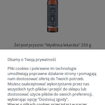
Żel pod prysznic "Mydlnica lekarska" 250 g
Producent:
Fitomed Sp. z o.o.
Dbamy o Twoją prywatność
23,90 zł
Pliki cookies i pokrewne im technologie
umożliwiają poprawne działanie strony i pomagają
DO KOSZYKA
nam dostosować ofertę do Twoich potrzeb.
Możesz zaakceptować wykorzystanie przez nas
wszystkich tych plików i przejść do sklepu lub
dostosować użycie plików do swoich preferencji,
wybierając opcję "Dostosuj zgody".
email:
sklep@fitomed.pl
tel:
+48 730 757 750 (9.00-17.00)
Więcej o plikach cookies przeczytasz w naszej