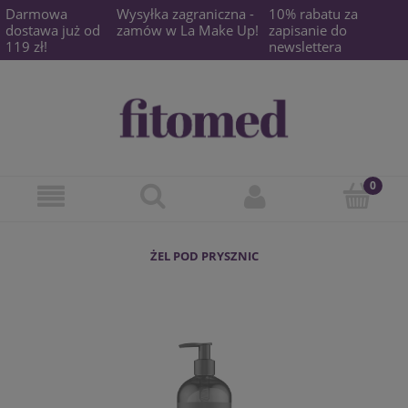
Darmowa
Wysyłka zagraniczna -
10% rabatu za
dostawa już od
zamów w La Make Up!
zapisanie do
119 zł!
newslettera
ŻEL POD PRYSZNIC