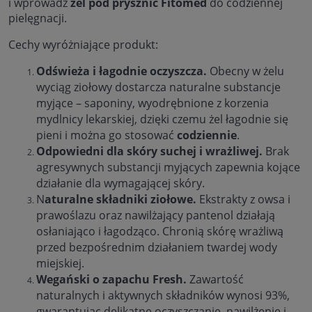
i wprowadź
żel pod prysznic Fitomed
do codziennej
pielęgnacji.
Cechy wyróżniające produkt:
Odświeża i łagodnie oczyszcza.
Obecny w żelu
wyciąg ziołowy dostarcza naturalne substancje
myjące – saponiny, wyodrębnione z korzenia
mydlnicy lekarskiej, dzięki czemu żel łagodnie się
pieni i można go stosować
codziennie
.
Odpowiedni dla skóry suchej i wrażliwej.
Brak
agresywnych substancji myjących zapewnia kojące
działanie dla wymagającej skóry.
N
aturalne składniki ziołowe.
Ekstrakty z owsa i
prawoślazu oraz nawilżający pantenol działają
osłaniająco i łagodząco. Chronią skórę wrażliwą
przed bezpośrednim działaniem twardej wody
miejskiej.
Wegański o zapachu Fresh.
Zawartość
naturalnych i aktywnych składników wynosi 93%,
gwarantując delikatne oczyszczanie, nawilżenie i