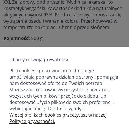
XXL Żel ziołowy pod prysznic "Mydlnica lekarska" to
kosmetyk wegański. Z
awartość składników naturalnych i
aktywnych wynosi 93%.
Produkt ziołowy, dopuszcza się
wytrącenie osadu i wahanie koloru. Przechowywać w
temperaturze pokojowej. Chronić przed słońcem.
Pojemność:
500 g.
Składniki/Ingredients:
Aqua, Coco-Betaine, Sodium
Cocoyl Isethionate, Glycerin, Lauryl
Dbamy o Twoją prywatność
Glucoside, Saponaria Officinalis Root Extract, Althea
Officinalis Root Extract, Avena Sativa Extract, Panthenol,
Pliki cookies i pokrewne im technologie
Allantoin, Polyglyceryl-4 Caprate, Citric Acid, Benzyl
umożliwiają poprawne działanie strony i pomagają
Alcohol, Ethylhexylglycerin, Parfum, Sodium Chloride.
nam dostosować ofertę do Twoich potrzeb.
Możesz zaakceptować wykorzystanie przez nas
wszystkich tych plików i przejść do sklepu lub
dostosować użycie plików do swoich preferencji,
wybierając opcję "Dostosuj zgody".
email:
sklep@fitomed.pl
tel:
+48 730 757 750 (9.00-17.00)
Więcej o plikach cookies przeczytasz w naszej
Polityce prywatności.
Znajdź nas: