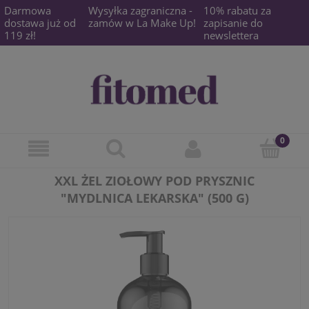
Darmowa
Wysyłka zagraniczna -
10% rabatu za
dostawa już od
zamów w La Make Up!
zapisanie do
119 zł!
newslettera
XXL ŻEL ZIOŁOWY POD PRYSZNIC
"MYDLNICA LEKARSKA" (500 G)