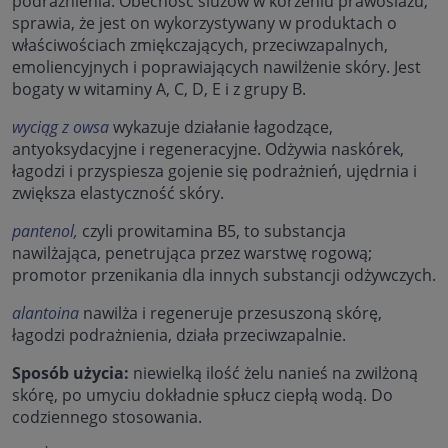
podrażnienia. Obecność śluzów w korzeniu prawoślazu,
sprawia, że jest on wykorzystywany w produktach o
właściwościach zmiękczających, przeciwzapalnych,
emoliencyjnych i poprawiających nawilżenie skóry. Jest
bogaty w witaminy A, C, D, E i z grupy B.
wyciąg z owsa
wykazuje działanie łagodzące,
antyoksydacyjne i regeneracyjne. Odżywia naskórek,
łagodzi i przyspiesza gojenie się podrażnień, ujędrnia i
zwiększa elastyczność skóry.
pantenol,
czyli prowitamina B5, to substancja
nawilżająca, penetrująca przez warstwę rogową;
promotor przenikania dla innych substancji odżywczych.
alantoina
nawilża i regeneruje przesuszoną skórę,
łagodzi podrażnienia, działa przeciwzapalnie.
Sposób użycia:
niewielką ilość żelu nanieś na zwilżoną
skórę, po umyciu dokładnie spłucz ciepłą wodą. Do
codziennego stosowania.