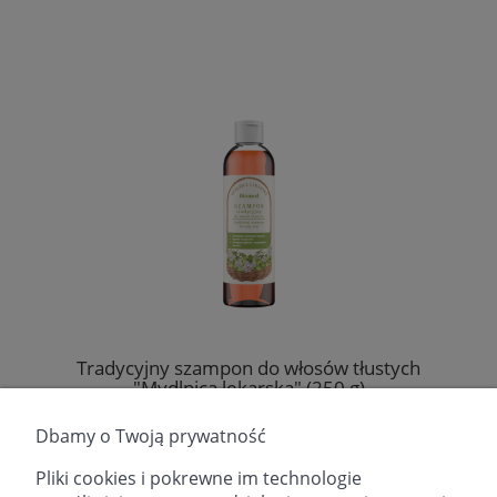
Tradycyjny szampon do włosów tłustych
"Mydlnica lekarska" (250 g)
Producent:
Fitomed Sp. z o.o.
Dbamy o Twoją prywatność
26,50 zł
Pliki cookies i pokrewne im technologie