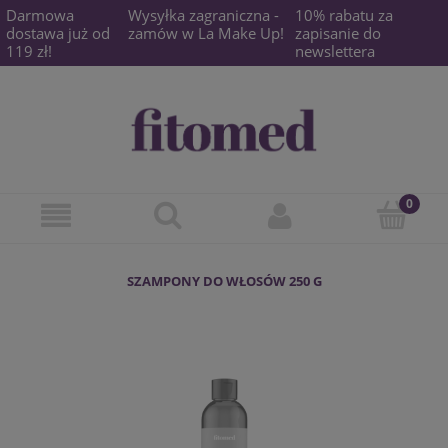
Darmowa
Wysyłka zagraniczna -
10% rabatu za
dostawa już od
zamów w La Make Up!
zapisanie do
119 zł!
newslettera
SZAMPONY DO WŁOSÓW 250 G