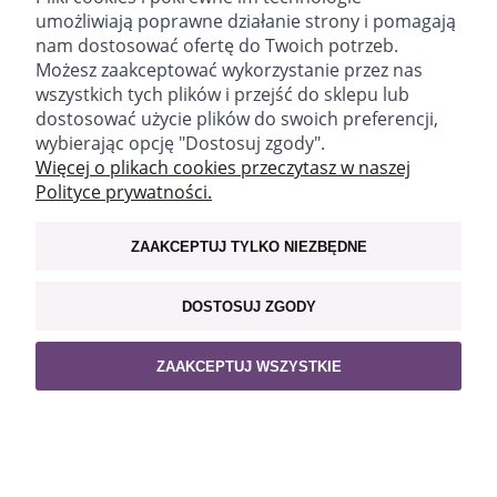
umożliwiają poprawne działanie strony i pomagają
Znajdź nas:
nam dostosować ofertę do Twoich potrzeb.
Możesz zaakceptować wykorzystanie przez nas
WAŻNE INFORMACJE
wszystkich tych plików i przejść do sklepu lub
dostosować użycie plików do swoich preferencji,
MOJE KONTO
wybierając opcję "Dostosuj zgody".
Więcej o plikach cookies przeczytasz w naszej
Polityce prywatności.
POLECAMY
ZAAKCEPTUJ TYLKO NIEZBĘDNE
POKAŻ PEŁNĄ WERSJĘ STRONY
Sklep internetowy Shoper.pl
DOSTOSUJ ZGODY
ZAAKCEPTUJ WSZYSTKIE