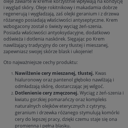
oleje zawarte w kremie korzystnie wpływają na kondycję
i wygląd skóry. Oleje rokitnikowy i makadamia dobrze
regenerują i wygładzają, zaś olejki geranium i z drzewa
różanego posiadają właściwości antyseptyczne. Krem
wzbogacony został o świeży wyciąg żeń-szenia.
Posiada właściwości antyoksydacyjne, dodatkowo
odświeża i dotlenia naskórek. Sięgając po Krem
nawilżający tradycyjny do cery tłustej i mieszanej,
zapewniasz swojej skórze blask i ukojenie!
Oto najważniejsze cechy produktu:
Nawilżenie cery mieszanej, tłustej.
Kwas
hialuronowy oraz pantenol głęboko nawilżają i
odmładzają skórę, dostarczając jej wilgoć.
Dotlenienie cery zmęczonej.
Wyciąg z żeń-szenia i
kwiatu gorzkiej pomarańczy oraz kompleks
naturalnych olejków eterycznych z cytryny,
geranium i drzewka różanego stymulują komórki
cery do lepszej pracy, dzięki czemu staje się ona
promienna i pełna blasku.