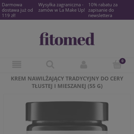
Darmowa
Wysyłka zagraniczna -
10% rabatu za
dostawa już od
zamów w La Make Up!
zapisanie do
119 zł!
newslettera
KREM NAWILŻAJĄCY TRADYCYJNY DO CERY
TŁUSTEJ I MIESZANEJ (55 G)