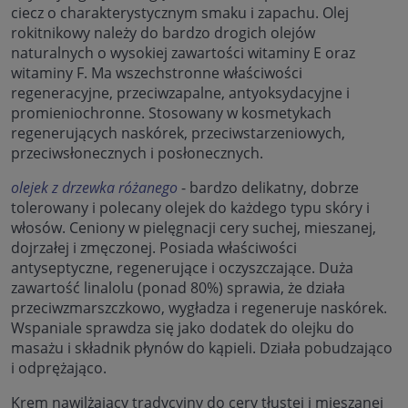
ciecz o charakterystycznym smaku i zapachu. Olej
rokitnikowy należy do bardzo drogich olejów
naturalnych o wysokiej zawartości witaminy E oraz
witaminy F. Ma wszechstronne właściwości
regeneracyjne, przeciwzapalne, antyoksydacyjne i
promieniochronne. Stosowany w kosmetykach
regenerujących naskórek, przeciwstarzeniowych,
przeciwsłonecznych i posłonecznych.
olejek z drzewka różanego
- bardzo delikatny, dobrze
tolerowany i polecany olejek do każdego typu skóry i
włosów. Ceniony w pielęgnacji cery suchej, mieszanej,
dojrzałej i zmęczonej. Posiada właściwości
antyseptyczne, regenerujące i oczyszczające. Duża
zawartość linalolu (ponad 80%) sprawia, że działa
przeciwzmarszczkowo, wygładza i regeneruje naskórek.
Wspaniale sprawdza się jako dodatek do olejku do
masażu i składnik płynów do kąpieli. Działa pobudzająco
i odprężająco.
Krem nawilżający tradycyjny do cery tłustej i mieszanej