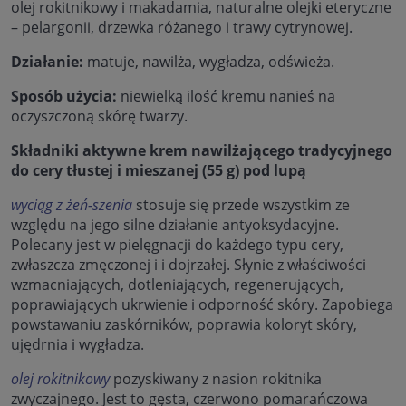
olej rokitnikowy i makadamia, naturalne olejki eteryczne
– pelargonii, drzewka różanego i trawy cytrynowej.
Działanie:
matuje, nawilża, wygładza, odświeża.
Sposób użycia:
niewielką ilość kremu nanieś na
oczyszczoną skórę twarzy.
Składniki aktywne krem nawilżającego tradycyjnego
do cery tłustej i mieszanej (55 g) pod lupą
wyciąg z żeń-szenia
stosuje się przede wszystkim ze
względu na jego silne działanie antyoksydacyjne.
Polecany jest w pielęgnacji do każdego typu cery,
zwłaszcza zmęczonej i i dojrzałej. Słynie z właściwości
wzmacniających, dotleniających, regenerujących,
poprawiających ukrwienie i odporność skóry. Zapobiega
powstawaniu zaskórników, poprawia koloryt skóry,
ujędrnia i wygładza.
olej rokitnikowy
pozyskiwany z nasion rokitnika
zwyczajnego. Jest to gęsta, czerwono pomarańczowa