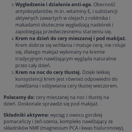
Wygładzenie i działanie anti-age.
Obecność
antyoksydantów, m.in. witaminy E, i substancji
aktywnych zawartych w olejach z rokitnika i
makadamii skutecznie wygładzają naskórek i
zapobiegają przedwczesnemu starzeniu się.
Krem na dzień do cery mieszanej i pod makijaż
.
Krem dobrze się wchłania i matuje cerę, nie roluje
się, dlatego makijaż wykonany na kremie
tradycyjnym nawilżającym wygląda naturalnie
przez cały dzień.
Krem na noc do cery tłustej.
Dzięki lekkiej
konsystencji krem jest również odpowiedni do
nawilżania i odżywiania cery tłustej wieczorem.
Polecamy do:
cery mieszanej na noc i tłustej na
dzień. Doskonale sprawdzi się pod makijaż.
Składniki aktywne:
wyciąg z owocu gorzkiej
pomarańczy i żeń-szenia, kompleks nawilżający ze
składników NMF (magnesium PCA i kwas hialuronowy),