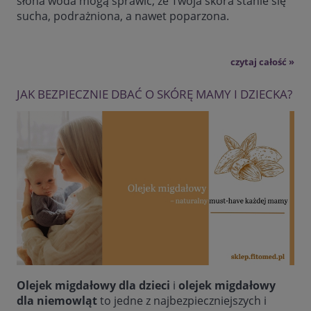
słona woda mogą sprawić, że Twoja skóra stanie się
sucha, podrażniona, a nawet poparzona.
czytaj całość »
JAK BEZPIECZNIE DBAĆ O SKÓRĘ MAMY I DZIECKA?
Olejek migdałowy dla dzieci
i
olejek migdałowy
dla niemowląt
to jedne z najbezpieczniejszych i