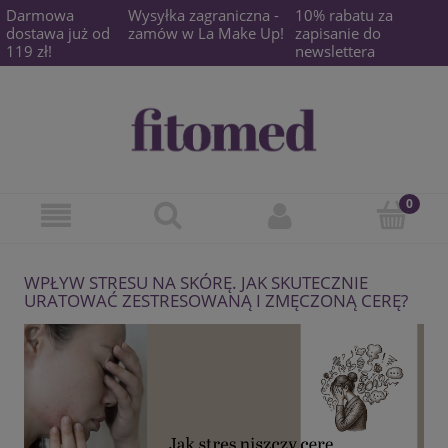
Darmowa
Wysyłka zagraniczna -
10% rabatu za
dostawa już od
zamów w La Make Up!
zapisanie do
119 zł!
newslettera
WPŁYW STRESU NA SKÓRĘ. JAK SKUTECZNIE
URATOWAĆ ZESTRESOWANĄ I ZMĘCZONĄ CERĘ?