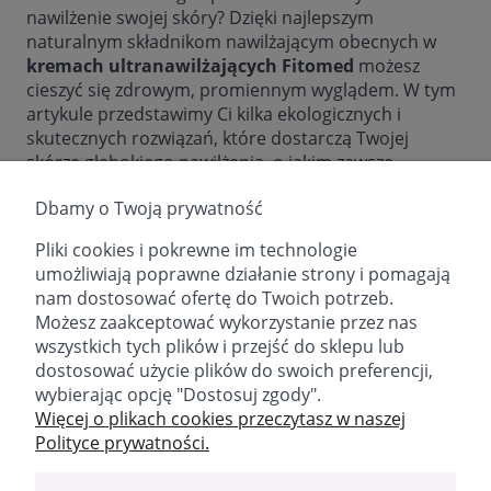
nawilżenie swojej skóry? Dzięki najlepszym
naturalnym składnikom nawilżającym obecnych w
kremach ultranawilżających Fitomed
możesz
cieszyć się zdrowym, promiennym wyglądem. W tym
artykule przedstawimy Ci kilka ekologicznych i
skutecznych rozwiązań, które dostarczą Twojej
skórze głębokiego nawilżenia, o jakim zawsze
marzyłaś.
Dbamy o Twoją prywatność
Pliki cookies i pokrewne im technologie
czytaj całość »
umożliwiają poprawne działanie strony i pomagają
nam dostosować ofertę do Twoich potrzeb.
«
1
2
»
Możesz zaakceptować wykorzystanie przez nas
wszystkich tych plików i przejść do sklepu lub
dostosować użycie plików do swoich preferencji,
wybierając opcję "Dostosuj zgody".
email:
sklep@fitomed.pl
tel:
+48 730 757 750 (9.00-17.00)
Więcej o plikach cookies przeczytasz w naszej
Polityce prywatności.
Znajdź nas: