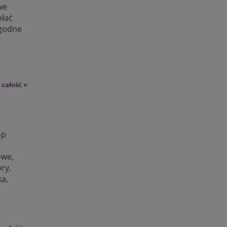
we
ołać
agodne
 całość »
op
owe,
ry,
ka,