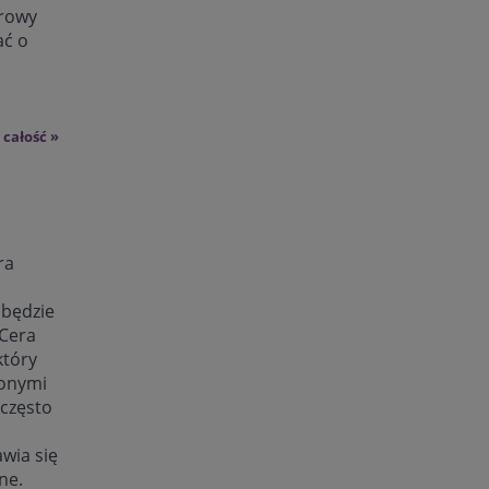
drowy
ać o
 całość »
ra
 będzie
Cera
który
zonymi
często
awia się
ne.