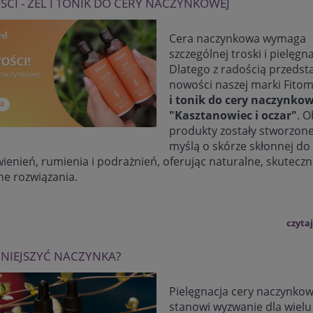
CI - ŻEL I TONIK DO CERY NACZYNKOWEJ
Cera naczynkowa wymaga
szczególnej troski i pielęgna
Dlatego z radością przeds
nowości naszej marki Fito
i tonik do cery naczynkow
"Kasztanowiec i oczar"
. 
produkty zostały stworzone
myślą o skórze skłonnej do
ienień, rumienia i podrażnień, oferując naturalne, skuteczn
ne rozwiązania.
czytaj
MNIEJSZYĆ NACZYNKA?
Pielęgnacja cery naczynkow
stanowi wyzwanie dla wielu