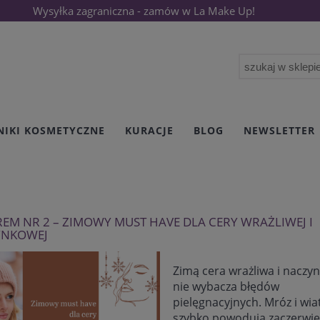
Wysyłka zagraniczna - zamów w La Make Up!
NIKI KOSMETYCZNE
KURACJE
BLOG
NEWSLETTER
REM NR 2 – ZIMOWY MUST HAVE DLA CERY WRAŻLIWEJ I
YNKOWEJ
Zimą cera wrażliwa i naczy
nie wybacza błędów
pielęgnacyjnych. Mróz i wia
szybko powodują zaczerwie