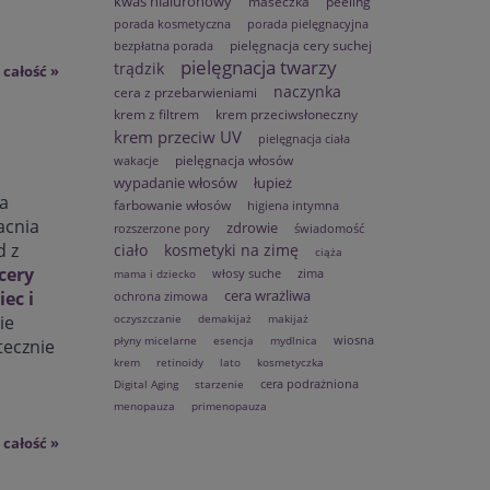
kwas hialuronowy
maseczka
peeling
porada kosmetyczna
porada pielęgnacyjna
pielęgnacja cery suchej
bezpłatna porada
pielęgnacja twarzy
trądzik
 całość »
naczynka
cera z przebarwieniami
krem z filtrem
krem przeciwsłoneczny
krem przeciw UV
pielęgnacja ciała
pielęgnacja włosów
wakacje
wypadanie włosów
łupież
ra
farbowanie włosów
higiena intymna
acnia
zdrowie
rozszerzone pory
świadomość
d z
ciało
kosmetyki na zimę
ciąża
cery
włosy suche
zima
mama i dziecko
cera wrażliwa
ec i
ochrona zimowa
oczyszczanie
demakijaż
makijaż
ie
wiosna
płyny micelarne
esencja
mydlnica
tecznie
krem
retinoidy
lato
kosmetyczka
cera podrażniona
Digital Aging
starzenie
menopauza
primenopauza
 całość »