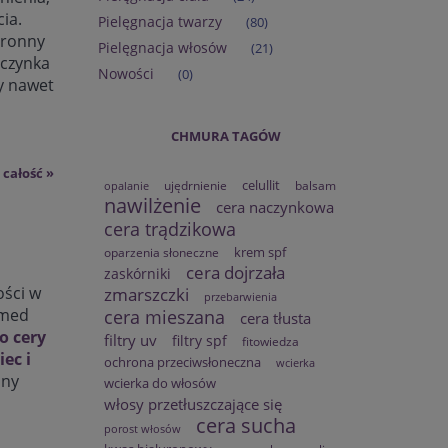
cia.
Pielęgnacja twarzy
(80)
hronny
Pielęgnacja włosów
(21)
aczynka
Nowości
(0)
y nawet
CHMURA TAGÓW
 całość »
celullit
ujędrnienie
balsam
opalanie
nawilżenie
cera naczynkowa
cera trądzikowa
krem spf
oparzenia słoneczne
cera dojrzała
zaskórniki
ości w
zmarszczki
przebarwienia
omed
cera mieszana
cera tłusta
do cery
filtry uv
filtry spf
fitowiedza
ec i
ochrona przeciwsłoneczna
wcierka
ony
wcierka do włosów
włosy przetłuszczające się
cera sucha
porost włosów