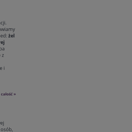
cji.
tawiamy
med:
żel
ej
Oba
 z
e i
 całość »
ej
 osób,