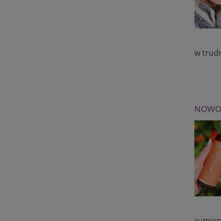
w trud
NOWOŚ
rumien