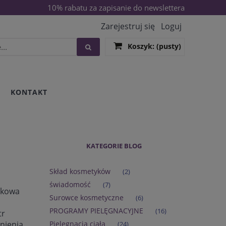
10% rabatu za zapisanie do newslettera
Zarejestruj się
Loguj
Koszyk:
(pusty)
KONTAKT
KATEGORIE BLOG
Skład kosmetyków
(2)
świadomość
(7)
nkowa
Surowce kosmetyczne
(6)
PROGRAMY PIELĘGNACYJNE
(16)
tr
nienia,
Pielęgnacja ciała
(24)