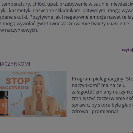
 temperatury, chłód, upał, przebywanie w saunie, niewłaści
yki, kosmetyki nasycone składnikami aktywnymi mogą wyw
ądane skutki. Pozytywne jak i negatywne emocje nawet te ł
ż mogą wywołać gwałtowne zaczerwienie twarzy i nasilenie
w naczynkowych.
czytaj
NACZYNKOM!
Program pielęgnacyjny "St
naczynkom!" ma na celu
załagodzić zmiany naczynk
zmniejszyć zaczerwienie skó
sprawić, by skóra była gład
zdrowa i promienna!