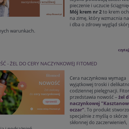
pieczenie i uczucie ściągnię
Mój krem nr 2
to krem oc
na zimę, który wzmacnia n
i dba o zdrowy wygląd skór
nych warunkach.
czytaj
Ć - ŻEL DO CERY NACZYNKOWEJ FITOMED
Cera naczynkowa wymaga
wyjątkowej troski i delikatn
codziennej pielęgnacji. Fit
przedstawia nowość –
żel 
naczynkowej "Kasztanowi
oczar"
. To produkt stworz
specjalnie z myślą o skórze
skłonnej do zaczerwienień,
ia i podrażnień.