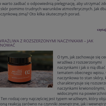
o warto zadbać o odpowiednią pielęgnację, aby utrzymać z
 skór pomimo trudnych warunków atmosferycznych. Jak db
aczynkową zimą? Oto kilka skutecznych porad.
czytaj
WRAŻLIWA Z ROZSZERZONYMI NACZYNKAMI – JAK
GNOWAĆ
O tym, jak zachowuje się ce
wrażliwa z rozszerzonymi
naczynkami i jak o nią dbać
tematem obecnego wpisu. 
naczynkowa to stan skóry, 
charakteryzuje się rozszer
naczynkami krwionośnymi, 
widocznymi na powierzchni
 Ten rodzaj cery najczęściej jest typem wrażliwym, który obj
oną reakcją zarówno na czynniki zewnętrzne, jak i wewnętrz