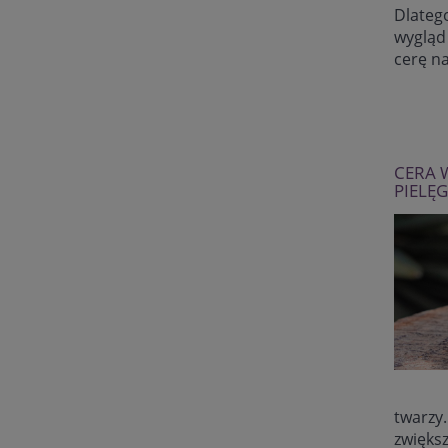
Dlateg
wygląd
cerę n
CERA 
PIELĘ
twarzy.
zwiększ