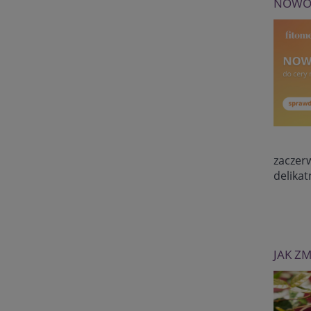
NOWOŚ
zaczerw
delikat
JAK Z