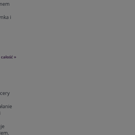
lemem
ynka i
 całość »
cery
ałanie
i
je
iem.