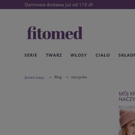
Darmowa dostawa już od 119 zł!
SERIE
TWARZ
WŁOSY
CIAŁO
SKŁAD
»
Blog
»
naczynka
Jesteś tutaj::
MÓJ K
NACZ