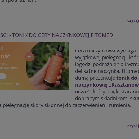
czytaj
CI - TONIK DO CERY NACZYNKOWEJ FITOMED
Cera naczynkowa wymaga
wyjątkowej pielęgnacji, któ
łagodzi podrażnienia i wzm
delikatne naczynka. Fitome
dumą prezentuje
tonik do 
naczynkowej „Kasztanowi
oczar”
, który dzięki starann
dobranym składnikom, sku
 pielęgnację skóry skłonnej do zaczerwienień i rumienia.
czytaj