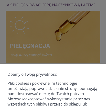
JAK PIELĘGNOWAĆ CERĘ NACZYNKOWĄ LATEM?
Cera naczynkowa potrzebuje wyjątkowej troski.
Dbamy o Twoją prywatność
Dowiedz się, jak odpowiednio o nią zadbać latem, by
zawsze była w zdrowej kondycji!
Pliki cookies i pokrewne im technologie
umożliwiają poprawne działanie strony i pomagają
nam dostosować ofertę do Twoich potrzeb.
czytaj całość »
Możesz zaakceptować wykorzystanie przez nas
wszystkich tych plików i przejść do sklepu lub