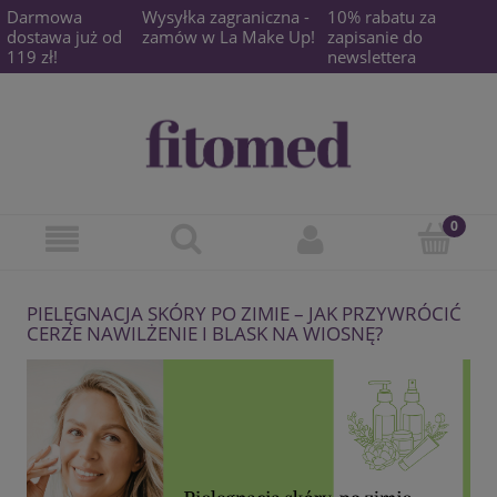
Darmowa
Wysyłka zagraniczna -
10% rabatu za
dostawa już od
zamów w La Make Up!
zapisanie do
119 zł!
newslettera
PIELĘGNACJA SKÓRY PO ZIMIE – JAK PRZYWRÓCIĆ
CERZE NAWILŻENIE I BLASK NA WIOSNĘ?