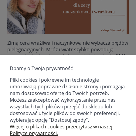
Zimą cera wrażliwa i naczynkowa nie wybacza błędów
pielęgnacyjnych. Mróz i wiatr szybko powodują
zaczerwienienia, pieczenie i uczucie ściągnięcia.
Mój
krem nr 2
to krem ochronny na zimę, który
Dbamy o Twoją prywatność
wzmacnia naczynka i dba o zdrowy wygląd skóry
nawet w trudnych warunkach.
Pliki cookies i pokrewne im technologie
umożliwiają poprawne działanie strony i pomagają
nam dostosować ofertę do Twoich potrzeb.
czytaj całość »
Możesz zaakceptować wykorzystanie przez nas
wszystkich tych plików i przejść do sklepu lub
dostosować użycie plików do swoich preferencji,
wybierając opcję "Dostosuj zgody".
email:
sklep@fitomed.pl
tel:
+48 730 757 750 (9.00-17.00)
Więcej o plikach cookies przeczytasz w naszej
Polityce prywatności.