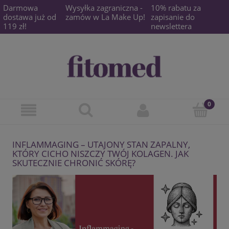
Darmowa
Wysyłka zagraniczna -
10% rabatu za
dostawa już od
zamów w La Make Up!
zapisanie do
119 zł!
newslettera
INFLAMMAGING – UTAJONY STAN ZAPALNY,
KTÓRY CICHO NISZCZY TWÓJ KOLAGEN. JAK
SKUTECZNIE CHRONIĆ SKÓRĘ?