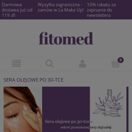
Darmowa
Wysyłka zagraniczna -
10% rabatu za
dostawa już od
zamów w La Make Up!
zapisanie do
119 zł!
newslettera
SERA OLEJOWE PO 30-TCE