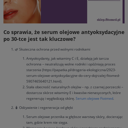
Co sprawia, że serum olejowe antyoksydacyjne
po 30-tce jest tak kluczowe?
🌿 Skuteczna ochrona przed wolnymi rodnikami
Antyoksydanty, jak witaminy C i E, działają jak tarcza
ochronna – neutralizują wolne rodniki i opóźniają proces
starzenia (https://papatka.pl/drogeria-ekologiczna/2923-
serum-olejowe-antyoksydacyjne-do-cery-dojrzalej-fitomed-
5907465640121.html).
Stała obecność naturalnych olejów – np. z czarnej porzeczki –
dostarcza skórze witaminy E i kwasów nienasyconych, które
regenerują i wygładzają skórę.
Serum olejowe Fiotmed
.
🧴 Odżywienie i regeneracja od głębi
Serum olejowe przenika w głębsze warstwy skóry, docierając
tam, gdzie krem nie sięga.