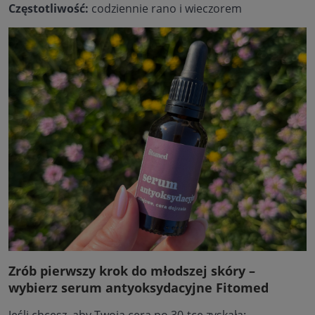
Częstotliwość:
codziennie rano i wieczorem
Zrób pierwszy krok do młodszej skóry –
wybierz serum antyoksydacyjne Fitomed
Jeśli chcesz, aby Twoja cera po 30-tce zyskała: