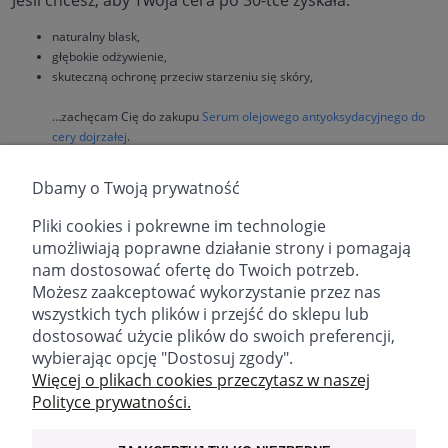
naturalny blask,
głębokie odżywienie,
skuteczną ochronę przeciw starzeniu się skóry,
…zachęcam Cię do zakupu
Serum olejowego antyoksydacyjnego do
cery dojrzałej
.
Podsumowanie
Dbamy o Twoją prywatność
Skóra po 30-tce potrzebuje ochrony i odżywienia.
Pliki cookies i pokrewne im technologie
Serum antyoksydacyjne spowalnia starzenie.
umożliwiają poprawne działanie strony i pomagają
Fitomed Serum wspiera regenerację, nawilżenie i promienność.
nam dostosować ofertę do Twoich potrzeb.
Codzienne stosowanie daje widoczne efekty.
Możesz zaakceptować wykorzystanie przez nas
Regularna pielęgnacja to inwestycja na lata.
wszystkich tych plików i przejść do sklepu lub
dostosować użycie plików do swoich preferencji,
wybierając opcję "Dostosuj zgody".
email:
sklep@fitomed.pl
tel:
+48 730 757 750 (9.00-17.00)
Więcej o plikach cookies przeczytasz w naszej
Polityce prywatności.
Znajdź nas: