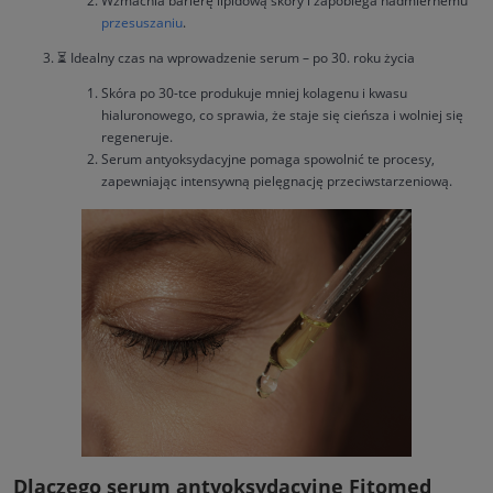
Wzmacnia barierę lipidową skóry i zapobiega nadmiernemu
przesuszaniu
.
⏳ Idealny czas na wprowadzenie serum – po 30. roku życia
Skóra po 30-tce produkuje mniej kolagenu i kwasu
hialuronowego, co sprawia, że staje się cieńsza i wolniej się
regeneruje.
Serum antyoksydacyjne pomaga spowolnić te procesy,
zapewniając intensywną pielęgnację przeciwstarzeniową.
Dlaczego serum antyoksydacyjne Fitomed